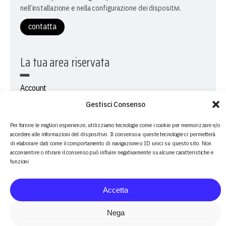
nell’installazione e nella configurazione dei dispositivi.
contatta
La tua area riservata
Account
Carrello
Gestisci Consenso
Checkout
Per fornire le migliori esperienze, utilizziamo tecnologie come i cookie per memorizzare e/o
accedere alle informazioni del dispositivo. Il consenso a queste tecnologie ci permetterà
Seguici sui social
di elaborare dati come il comportamento di navigazione o ID unici su questo sito. Non
acconsentire o ritirare il consenso può influire negativamente su alcune caratteristiche e
funzioni.
facebook
Accetta
instagram
Nega