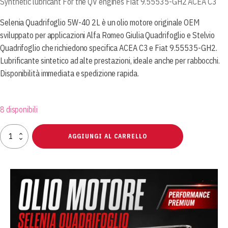
Synthetic lubricant For the QV engines Fiat 9.55535-GH2 ACEA C3
Selenia Quadrifoglio 5W-40 2L è un olio motore originale OEM
sviluppato per applicazioni Alfa Romeo Giulia Quadrifoglio e Stelvio
Quadrifoglio che richiedono specifica ACEA C3 e Fiat 9.55535-GH2.
Lubrificante sintetico ad alte prestazioni, ideale anche per rabbocchi.
Disponibilità immediata e spedizione rapida.
8 disponibili
Selenia
AGGIUNGI AL CARRELLO
Quadrifoglio
5W-
40
2L
Olio
Motore
Originale
OEM
per