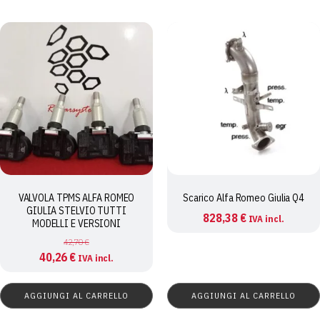
VALVOLA TPMS ALFA ROMEO
Scarico Alfa Romeo Giulia Q4
GIULIA STELVIO TUTTI
828,38
€
IVA incl.
MODELLI E VERSIONI
42,70
€
Il
Il
40,26
€
IVA incl.
prezzo
prezzo
originale
attuale
AGGIUNGI AL CARRELLO
AGGIUNGI AL CARRELLO
era:
è: