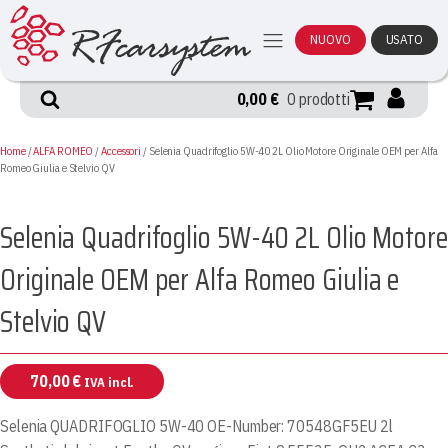
NUOVO
USATO
0,00
€
0 prodotti
Home
/
ALFA ROMEO
/
Accessori
/ Selenia Quadrifoglio 5W-40 2L Olio Motore Originale OEM per Alfa
Romeo Giulia e Stelvio QV
Selenia Quadrifoglio 5W-40 2L Olio Motore
Originale OEM per Alfa Romeo Giulia e
Stelvio QV
70,00
€
IVA incl.
Selenia QUADRIFOGLIO 5W-40 OE-Number: 70548GF5EU 2l