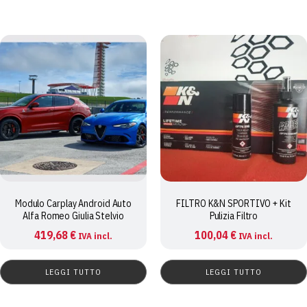
42,70 €.
40,26 €.
Modulo Carplay Android Auto
FILTRO K&N SPORTIVO + Kit
Alfa Romeo Giulia Stelvio
Pulizia Filtro
419,68
€
100,04
€
IVA incl.
IVA incl.
LEGGI TUTTO
LEGGI TUTTO